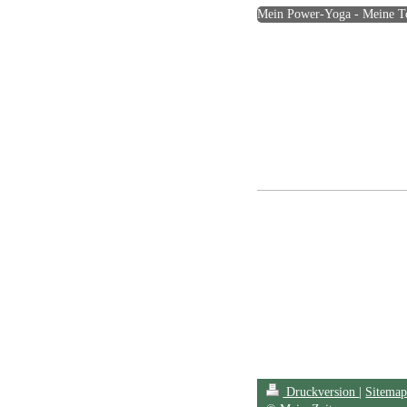
Mein Power-Yoga - Meine Te
Astrid Gretschel - Die Praxi
Regelmäßige Babymassage-Kur
Wahrnehmungsförderung, Wor
Heidelberg/Neckargemünd. Me
n mei
Baby zu unterstützen. I
kleinen und großen Entwic
In der Schwangeren- und S
(LLLT) bekommen stillen
Druckversion
|
Sitema