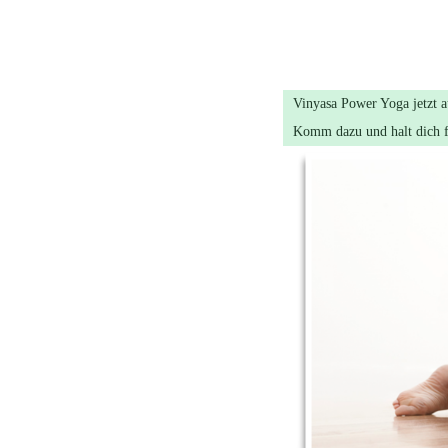
Vinyasa Power Yoga jetzt a
Komm dazu und halt dich f