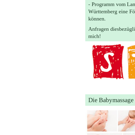
- Programm vom
Lan
Württemberg eine Fö
können.
Anfragen diesbezüglic
mich!
Die Babymassage