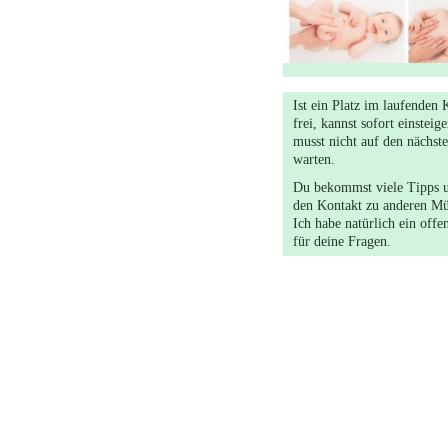
Ist ein Platz im laufenden 
frei, kannst sofort einsteig
musst nicht auf den nächst
warten.
Du bekommst viele Tipps u
den Kontakt zu anderen Mü
Ich habe natürlich ein offe
für deine Fragen.