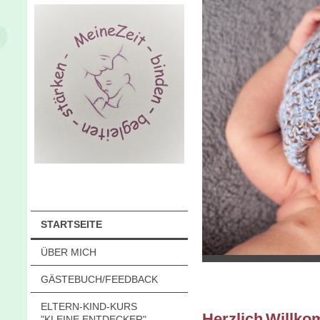
STARTSEITE
ÜBER MICH
GÄSTEBUCH/FEEDBACK
ELTERN-KIND-KURS
He
rzlich
Will
k
om
"KLEINE ENTDECKER"