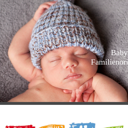
Babymassage un
Familienorientier
Eltern-Ki