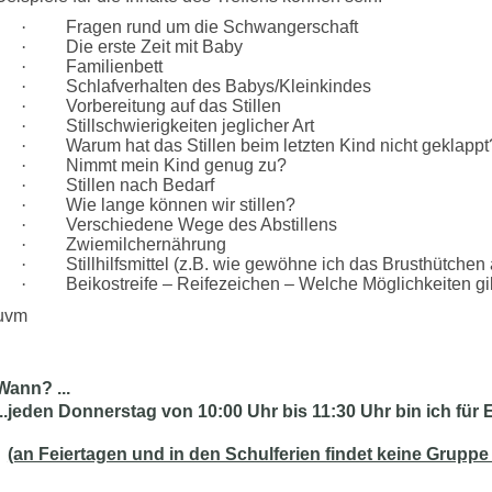
·
Fragen rund um die Schwangerschaft
·
Die erste Zeit mit Baby
·
Familienbett
·
Schlafverhalten des Babys/Kleinkindes
·
Vorbereitung auf das Stillen
·
Stillschwierigkeiten jeglicher Art
·
Warum hat das Stillen beim letzten Kind nicht geklappt
·
Nimmt mein Kind genug zu?
·
Stillen nach Bedarf
·
Wie lange können wir stillen?
·
Verschiedene Wege des Abstillens
·
Zwiemilchernährung
·
Stillhilfsmittel (z.B. wie gewöhne ich das Brusthütchen
·
Beikostreife – Reifezeichen – Welche Möglichkeiten gi
uvm
Wann? ...
...jeden Donnerstag von 10:00 Uhr bis 11:30 Uhr bin ich für
(an Feiertagen und in den Schulferien findet keine Gruppe 