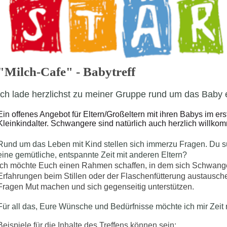
"Milch-Cafe" - Babytreff
ch lade herzlichst zu meiner Gruppe rund um das Baby 
Ein offenes Angebot für Eltern/Großeltern mit ihren Babys im er
Kleinkindalter. Schwangere sind natürlich auch herzlich willko
Rund um das Leben mit Kind stellen sich immerzu Fragen. Du 
eine gemütliche, entspannte Zeit mit anderen Eltern?
Ich möchte Euch einen Rahmen schaffen, in dem sich Schwanger
Erfahrungen beim Stillen oder der Flaschenfütterung austausc
Fragen Mut machen und sich gegenseitig unterstützen.
Für all das, Eure Wünsche und Bedürfnisse möchte ich mir Zeit
Beispiele für die Inhalte des Treffens können sein: