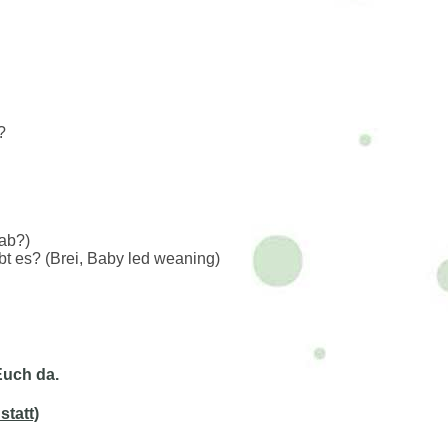
?
 ab?)
bt es? (Brei, Baby led weaning)
 Euch da.
statt)