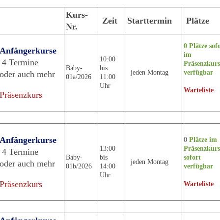
Kurs-
Zeit
Starttermin
Plätze
Nr.
0 Plätze sof
Anfängerkurse
im
10:00
4 Termine
Präsenzkurs
Baby-
bis
jeden Montag
verfügbar
oder auch mehr
01a/2026
11:00
Uhr
Warteliste
Präsenzkurs
Anfängerkurse
0
Plätze im
13:00
Präsenzkurs
4 Termine
Baby-
bis
sofort
jeden Montag
oder auch mehr
01b/2026
14:00
verfügbar
Uhr
Präsenzkurs
Warteliste