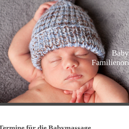
Babymassage un
Familienorientier
Eltern-Ki
Termine für die Babymassa