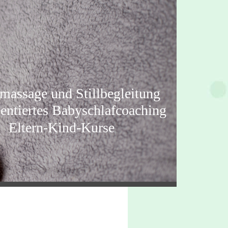
d Stillbegleitung
tes Babyschlafcoaching
nd-Kurse
ge